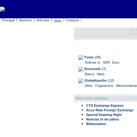
Principal
|
Alumnos
|
Artículos
|
Contacto
Sitios
|
|
Forex
(35)
Noticias fx
SDR
Euro
Economía
(7)
Banca
Sitios
Globalización
(12)
Sitios
Organismos
Altermundista
Sitios más visitados
CYS Exchange Express
Accu-Rate Foreign Exchange
Special Drawing Right
Noticias fx de yahoo
Biblionation