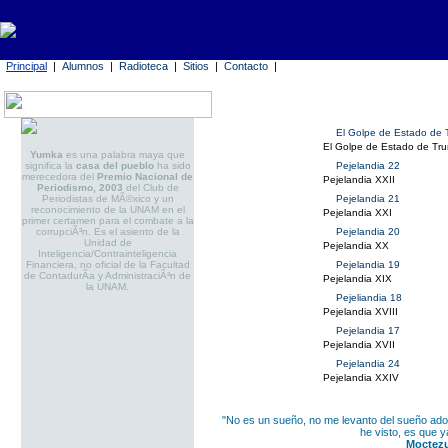
Principal
|
Alumnos
|
Radioteca
|
Sitios
|
Contacto
|
El Golpe de Estado de 
El Golpe de Estado de Tr
Yumka
es una palabra maya que
significa la
casa del pueblo
ha sido
Pejelandia 22
merecedora del
Premio Nacional de
Pejelandia XXII
Periodismo, 2003
del Club de
Periodistas de MÃ©xico y un
Pejelandia 21
reconocimiento de la UNAM en el
Pejelandia XXI
primer certamen para el combate a la
corrupciÃ³n. Es el asiento de la
Pejelandia 20
Unidad de
Pejelandia XX
Inteligencia/Contrainteligencia
Financiera, no oficial de la Facultad
Pejelandia 19
de ContadurÃ­a y AdministraciÃ³n de
Pejelandia XIX
la UNAM.
Pejeliandia 18
Pejelandia XVIII
Pejelandia 17
Pejelandia XVII
Pejelandia 24
Pejelandia XXIV
"No es un sueño, no me levanto del sueño ador
he visto, es que y
Moctezu