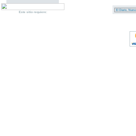
Este sitio requiere:
cheap michael kors bags outlet
cheap Michael Kors Bags outlet
Polo Ralph 
Lauren Prezzi Outlet
bags michael kors outlet
Oakley Outlet Store Italia Onli