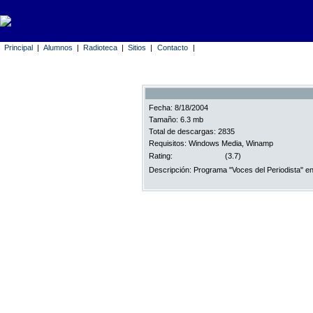
Principal
|
Alumnos
|
Radioteca
|
Sitios
|
Contacto
|
Fecha: 8/18/2004
Tamaño: 6.3 mb
Total de descargas: 2835
Requisitos: Windows Media, Winamp
Rating:
(3.7)
Descripción: Programa "Voces del Periodista" 